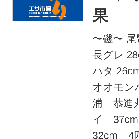
果
〜磯〜 尾
長グレ 28
ハタ 26c
オオモン
浦 恭進
イ 37c
32cm 