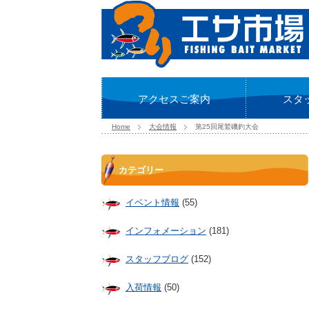
アクセスご案内
スタ
Home
大会情報
第25回尾鷲磯釣大会
カテゴリー
イベント情報
(55)
インフォメーション
(181)
スタッフブログ
(152)
入荷情報
(50)