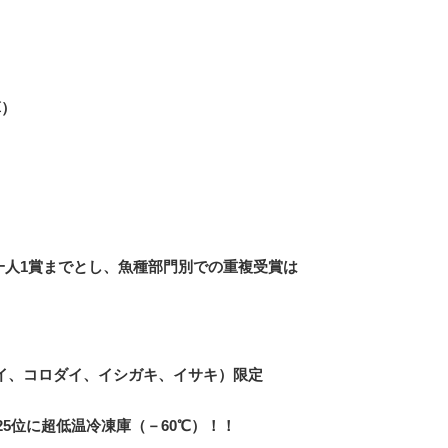
）
一人1賞までとし、魚種部門別での重複受賞は
、コロダイ、イシガキ、イサキ）限定
25位に超低温冷凍庫（－60℃）！！