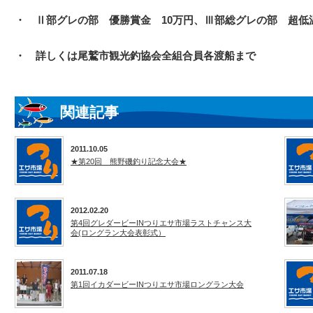
・ Ⅱ部グレの部 優勝賞金 10万円、Ⅲ部総グレの部 超低
・ 詳しくは尾鷲市観光釣協会全組合員各渡船まで
関連記事
2011.10.05
★第20回 熊野磯釣り記念大会★
2012.02.20
第4回グレダービーINつりエサ市場ラストチャンス大
会(ロングラン大会表彰式）
2011.07.18
第1回イカダービーINつりエサ市場ロングラン大会