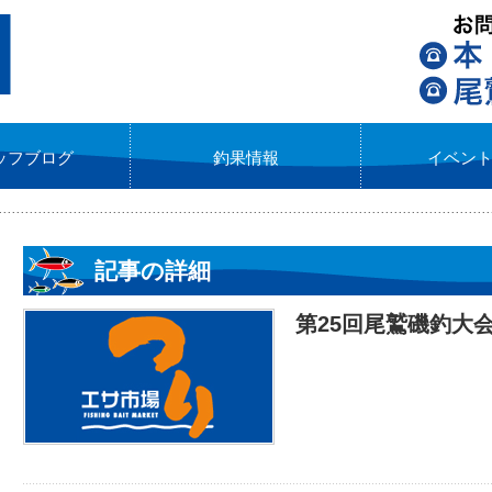
ッフブログ
釣果情報
イベン
記事の詳細
第25回尾鷲磯釣大