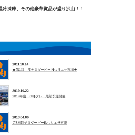
温冷凍庫、その他豪華賞品が盛り沢山！！
2011.10.14
★第1回 筏チヌダービーINつりエサ市場★
2019.10.22
2019年度 G杯グレ 尾鷲予選開催
2013.04.06
第3回筏チヌダービーINつりエサ市場