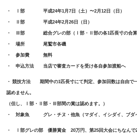
・ Ⅰ部 平成24年1月7日（土）〜2月12日（日）
・ Ⅱ部 平成24年2月26日（日）
・ Ⅲ部 総合グレの部（Ⅰ部・Ⅱ部の各1匹長寸の合算
・ 場所 尾鷲市各磯
・ 参加費 無料
・ 申込方法 当店で審査カードを受け各自参加渡船へ
・ 競技方法 期間中の1匹長寸にて判定、参加回数は自由で
認めません。
（但し、Ⅰ部・Ⅱ部・Ⅲ部間の賞は認めます。）
・ 対象魚 グレ・チヌ・他魚（マダイ、イシダイ、ブダイ
・ Ⅰ部グレの部 優勝賞金 20万円、第25回大会にちなんで