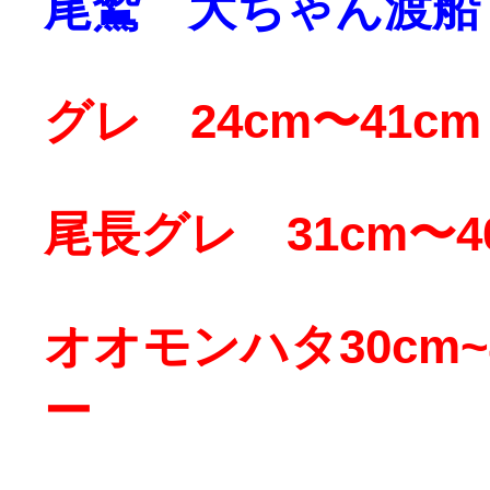
尾鷲 大ちゃん渡船
グレ 24cm〜41cm
尾長グレ 31cm〜4
オオモンハタ30cm~
ー