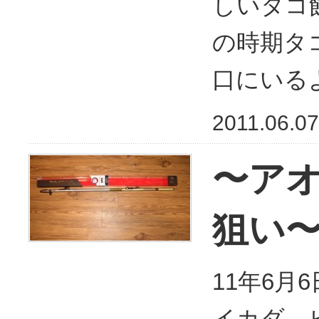
しいタコ
の時期タ
口にいる
2011.06.07
〜アオ
狙い
11年6月
イカダ－