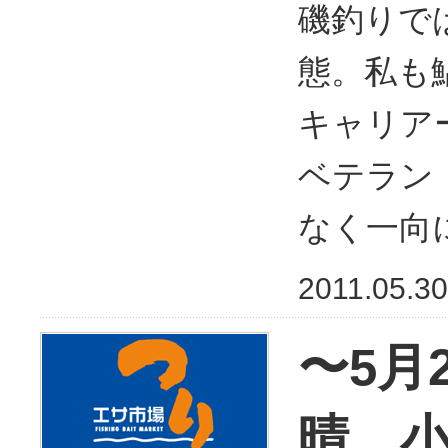
磯釣りで
態。私も
キャリア
ベテラン
なく一向
2011.05.30
〜5月
晴 