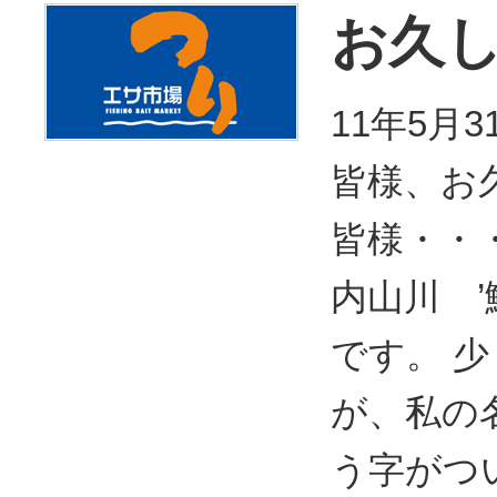
お久し
11年5月
皆様、お
皆様・・
内山川 ’
です。 
が、私の名
う字がつ