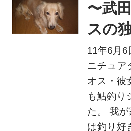
〜武
スの
11年6月
ニチュア
オス・彼
も鮎釣り
た。 我
は釣り好