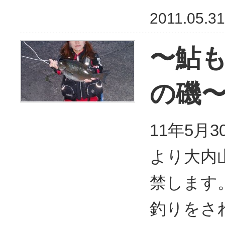
2011.05.31
〜鮎
の磯
11年5月
より大内
禁します
釣りをさ