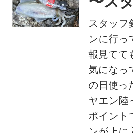
〜ス
スタッフ釣
ンに行っ
報見てて
気になっ
の日使っ
ヤエン陸っ
ポイント
ンが上に