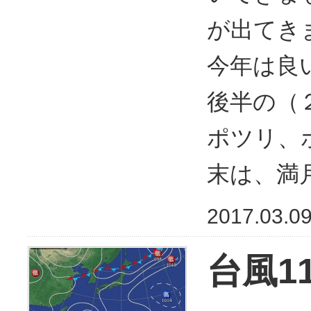
が出てき
今年は良
後半の（
ポツリ、
末は、満
2017.03.0
台風1