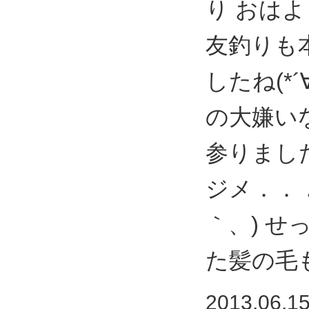
り おはよ
友釣りも
したね(*
の大嫌い
参りました
ジメ．．．
｀、) せ
た髪の毛
2013.06.1