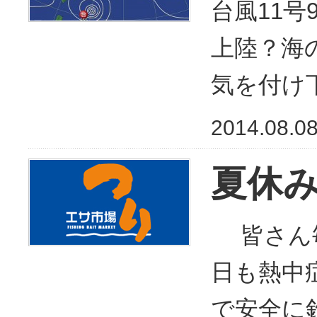
台風11
上陸？海
気を付け
2014.08.0
夏休
皆さん毎
日も熱中
で安全に