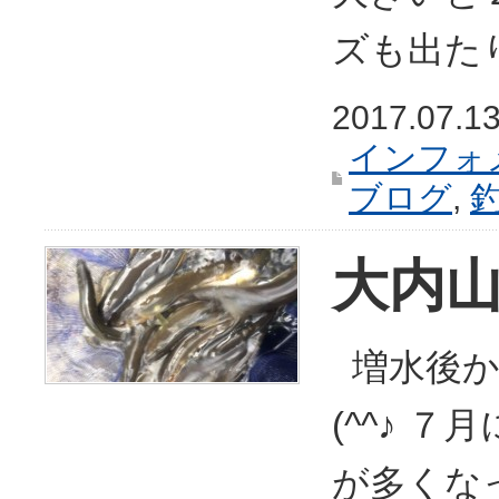
ズも出た
2017.07.1
インフォ
ブログ
,
大内
増水後か
(^^♪ 
が多くな