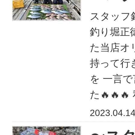
スタッフ釣
釣り堀正徳
た当店オ
持って行
を 一言で
た🔥🔥
2023.04.1