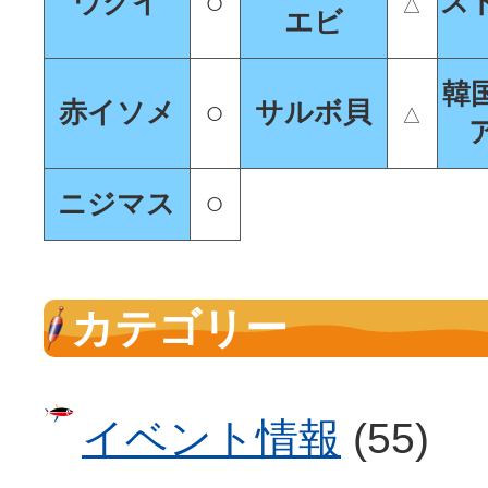
○
ウグイ
ス
△
エビ
○
赤イソメ
サルボ貝
△
○
ニジマス
カテゴリー
イベント情報
(55)