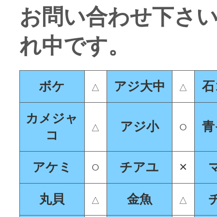
お問い合わせ下
れ中です。
ボケ
アジ大中
石
△
△
カメジャ
○
アジ小
青
△
コ
○
×
アケミ
チアユ
丸貝
金魚
△
△