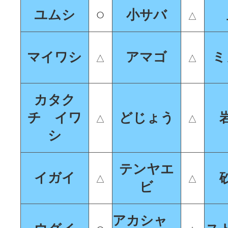
○
ユムシ
小サバ
△
マイワシ
アマゴ
ミ
△
△
カタク
チ イワ
どじょう
△
△
シ
テンヤエ
イガイ
△
△
ビ
アカシャ