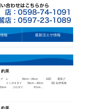
ト情報
最新活エサ情報
 釣果
 グ レ 30cm～45cm 16匹 尾長グ
6匹 イシガキダイ 36cm～40cm 3匹 紀伊長島
3cm コロダイ 67cm…
 釣果