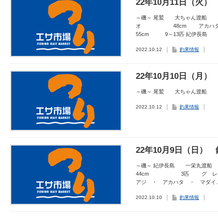
22年10月11日（火）
～磯～ 尾鷲 大ちゃん渡船
オ 48cm アカハタ 
55cm 9～13匹 紀伊長島 
2022.10.12
釣果情報
22年10月10日（月）
～磯～ 尾鷲 大ちゃん渡船
2022.10.12
釣果情報
22年10月9日（日）
～磯～ 紀伊長島 一栄丸
44cm 3匹 グ レ 
アジ ・ アカハタ ・ マダイ
2022.10.10
釣果情報