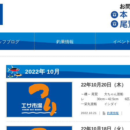
ッフブログ
釣果情報
イベン
2022年 10月
22年10月20日（木）
～磯～ 尾鷲 大ちゃん渡船
レ 30cm～42.5cm 
一栄丸渡船 イシダイ 5
2022.10.21
釣果情報
22年10月18日（火）