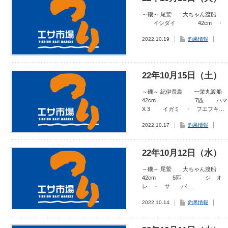
～磯～ 尾鷲 大ちゃん渡船
イシダイ 42cm ・ 5
2022.10.19
釣果情報
22年10月15日（土）
～磯～ 紀伊長島 一栄丸
42cm 7匹 ハマチ 
X 3 イガミ ・ フエフキ…
2022.10.17
釣果情報
22年10月12日（水）
～磯～ 尾鷲 大ちゃん渡
42cm 5匹 シ オ 4
レ ・ サ バ …
2022.10.14
釣果情報