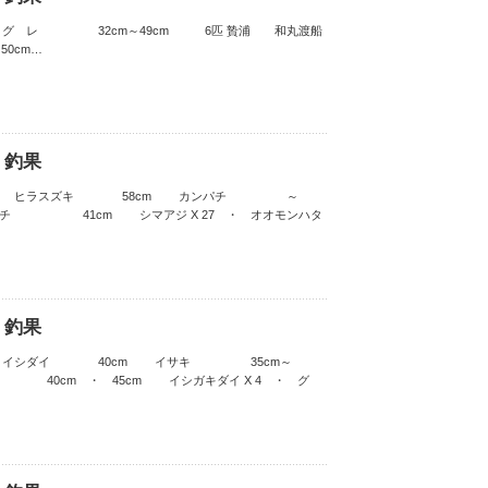
 グ レ 32cm～49cm 6匹 贄浦 和丸渡船
0cm…
 釣果
渡船 ヒラスズキ 58cm カンパチ ～
41cm シマアジ X 27 ・ オオモンハタ
 釣果
船 イシダイ 40cm イサキ 35cm～
0cm ・ 45cm イシガキダイ X 4 ・ グ