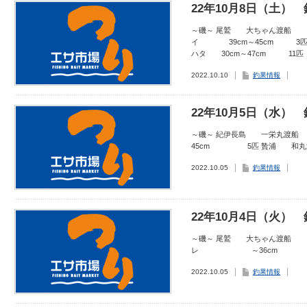
22年10月8日（土）
～磯～ 尾鷲 大ちゃん渡船
イ 39cm～45cm 3匹
ハタ 30cm～47cm 
2022.10.10
釣果情報
22年10月5日（水）
～磯～ 紀伊長島 一栄丸
45cm 5匹 贄浦 和丸
2022.10.05
釣果情報
22年10月4日（火）
～磯～ 尾鷲 大ちゃん渡船
レ ～36cm 2匹
2022.10.05
釣果情報