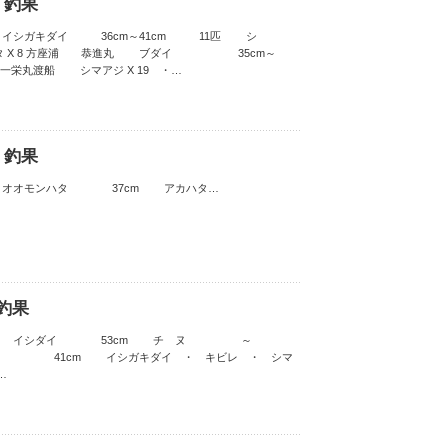
 釣果
 イシガキダイ 36cm～41cm 11匹 シ
X 8 方座浦 恭進丸 ブダイ 35cm～
一栄丸渡船 シマアジ X 19 ・…
 釣果
 オオモンハタ 37cm アカハタ…
 釣果
渡船 イシダイ 53cm チ ヌ ～
41cm イシガキダイ ・ キビレ ・ シマ
…