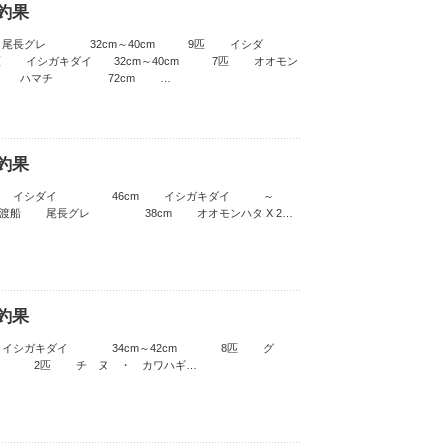
 釣果
 尾長グレ 32cm～40cm 9匹 イシダ
 イシガキダイ 32cm～40cm 7匹 オオモン
11匹 ハマチ 72cm …
 釣果
渡船 イシダイ 46cm イシガキダイ ～
渡船 尾長グレ 38cm オオモンハタ X 2…
 釣果
 イシガキダイ 34cm～42cm 8匹 グ
 チ ヌ ・ カワハギ…