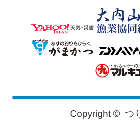
Copyright ©
つ