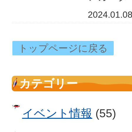
2024.01.0
トップページに戻る
カテゴリー
イベント情報
(55)