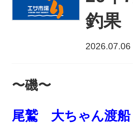
釣果
2026.07.06
〜磯〜
尾鷲 大ちゃん渡船