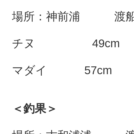
場所：神前浦 渡船
チヌ 49
マダイ 57
＜釣果＞