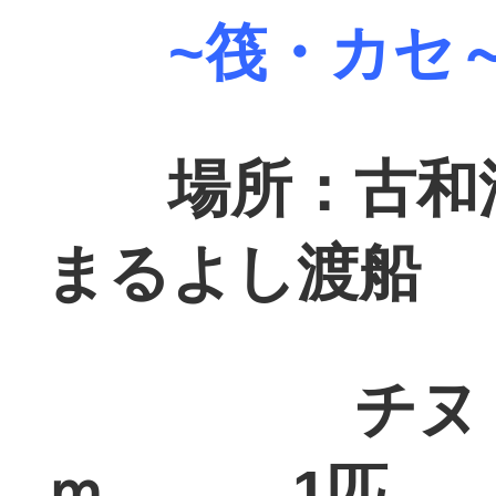
~筏・カセ
場所：古和
まるよし渡船
チヌ 5
ｍ 1匹