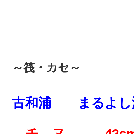
～筏・カセ～
古和浦 まるよし
チ ヌ 42c