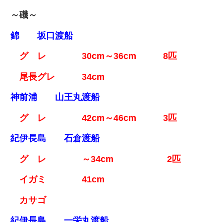
～磯～
錦 坂口渡船
グ レ 30cm～36cm 8匹
尾長グレ 34cm
神前浦 山王丸渡船
グ レ 42cm～46cm 3匹
紀伊長島 石倉渡船
グ レ ～34cm 2匹
イガミ 41cm
カサゴ
紀伊長島 一栄丸渡船