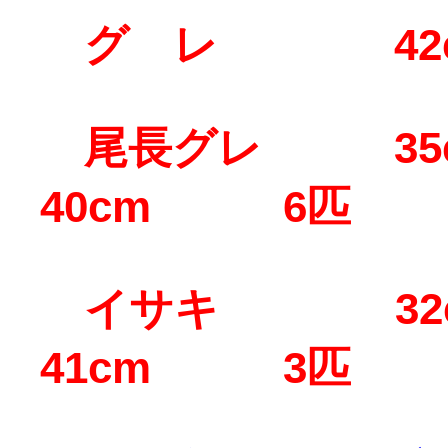
グ レ 42
尾長グレ 35c
40cm 6匹
イサキ 32c
41cm 3匹