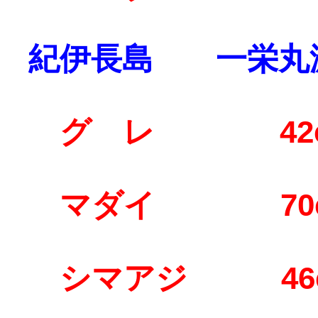
紀伊長島 一栄丸
グ レ 42
マダイ 70c
シマアジ 46