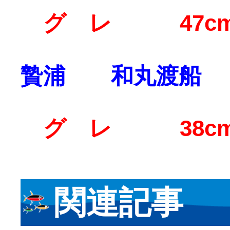
グ レ 47
贄浦 和丸渡船
グ レ 38c
関連記事