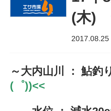
(木)
2017.08.25
～大内山川 ： 鮎
(゜))<<