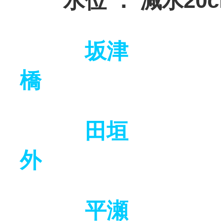
水位 ： 減水20c
坂津
橋 1
田垣
外 3
平瀬