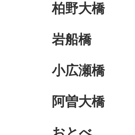
柏野大橋
岩船橋 
小広瀬橋 
阿曽大橋 
おとべ 