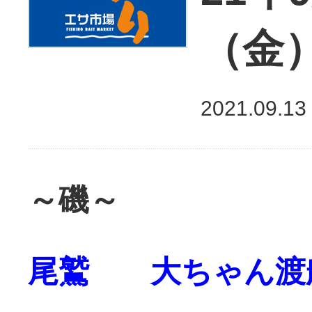
（金
2021.09.13
～磯～
尾鷲 大ちゃん渡