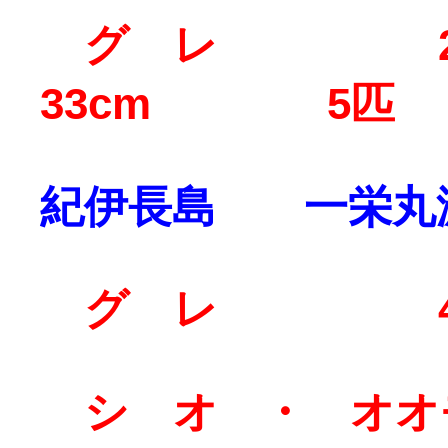
グ レ 28
33cm 5匹
紀伊長島 一栄丸
グ レ 46
シ オ ・ オオ