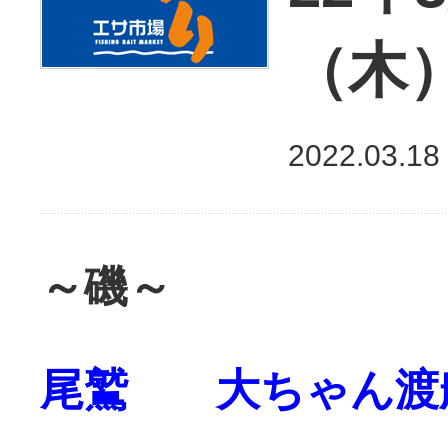
（木
2022.03.18
～磯～
尾鷲 大ちゃん渡