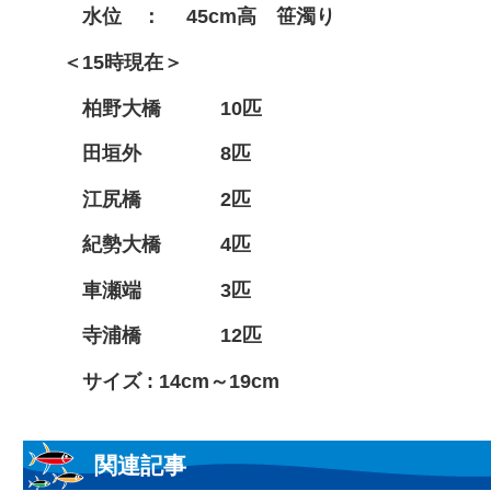
水位 ： 45cm高 笹濁り
＜15時現在＞
柏野大橋 10匹
田垣外 8匹
江尻橋 2匹
紀勢大橋 4匹
車瀬端 3匹
寺浦橋 12匹
サイズ : 14cm～19cm
関連記事