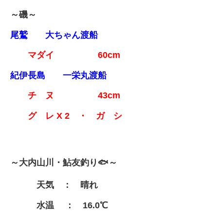
～磯～
尾鷲 大ちゃん渡船
マダイ 60cm
紀伊長島 一栄丸渡船
チ ヌ 43cm
グ レ X 2 ・ ガ シ
～大内山川・鮎友釣り🐟～
天気 ： 晴れ
水温 ： 16.0℃