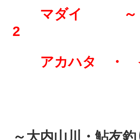
マダイ ～
2
アカハタ ・ 
～大内山川・鮎友釣