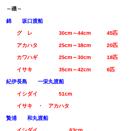
～磯～
錦 坂口渡船
グ レ 30cm～44cm 45匹
アカハタ 25cm～38cm 20匹
カワハギ 25cm～30cm 18匹
イサキ 35cm～42cm 6匹
紀伊長島 一栄丸渡船
イシダイ 51cm
イサキ ・ アカハタ
贄浦 和丸渡船
イシダイ 63cm