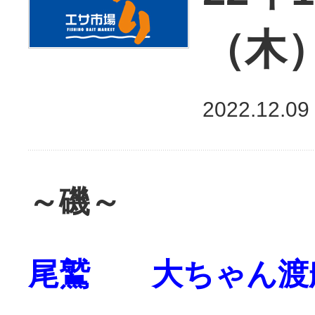
（木
2022.12.09
～磯～
尾鷲 大ちゃん渡