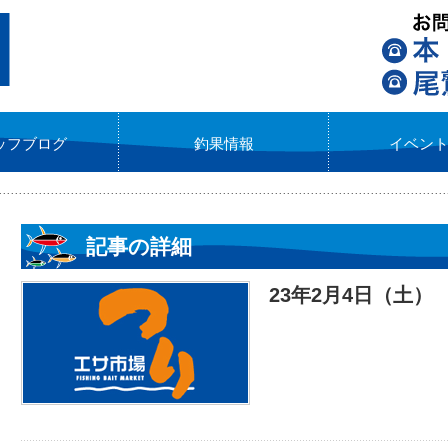
ッフブログ
釣果情報
イベン
記事の詳細
23年2月4日（土）