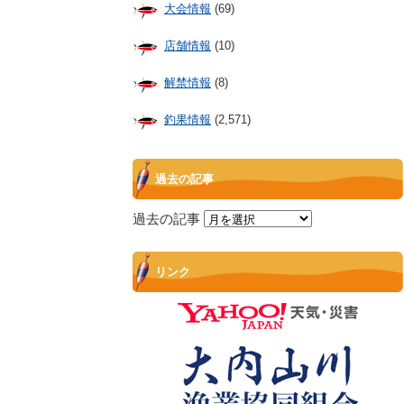
大会情報
(69)
店舗情報
(10)
解禁情報
(8)
釣果情報
(2,571)
過去の記事
過去の記事
リンク