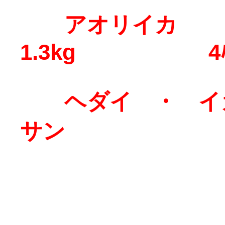
アオリイカ
1.3kg 4ﾊ
ヘダイ ・ イガ
サン