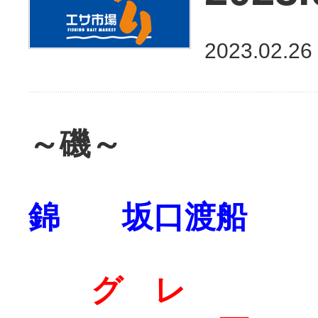
2023.02.26
～磯～
錦 坂口渡船
グ レ 4