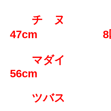
チ ヌ 
47cm 8
マダイ 5
56cm
ツバス 5