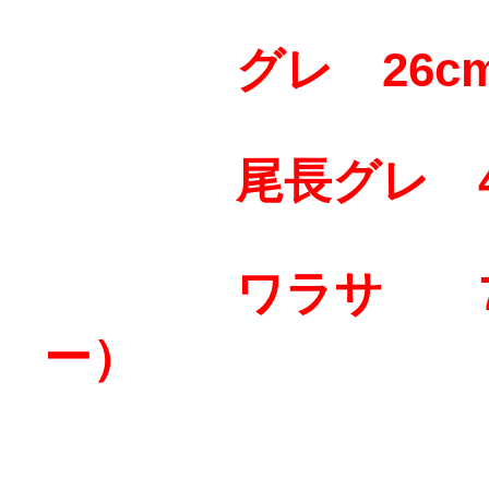
グレ 26c
尾長グレ 41
ワラサ 73
ー）