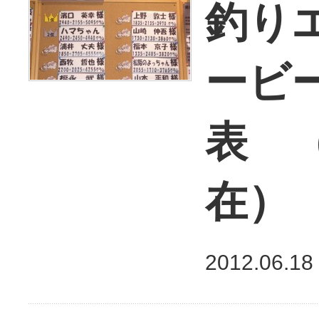
釣り
ービ
表 （
在）
2012.06.18