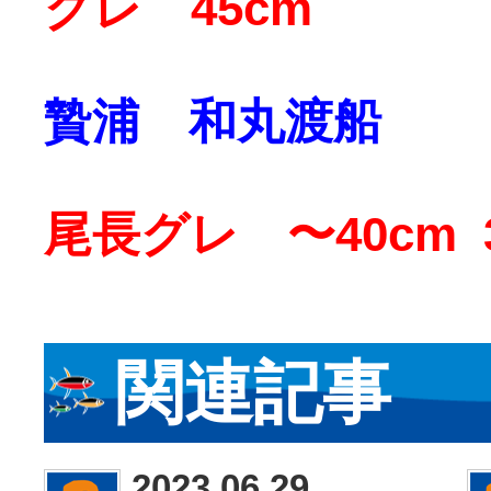
グレ 45cm
贄浦 和丸渡船
尾長グレ 〜40cm 
関連記事
2023.06.29