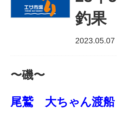
釣果
2023.05.07
〜磯〜
尾鷲 大ちゃん渡船