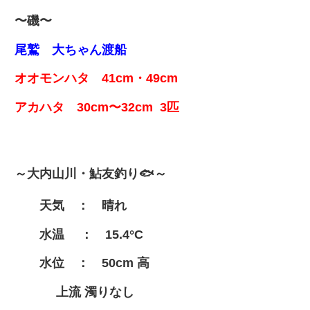
〜磯〜
尾鷲 大ちゃん渡船
オオモンハタ 41cm・49cm
アカハタ 30cm〜32cm 3匹
～大内山川・鮎友釣り🐟～
天気 ： 晴れ
水温 ： 15.4°C
水位 ： 50cm 高
上流 濁りなし