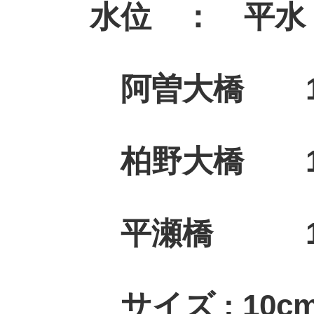
水位 ： 平水
阿曽大橋
1
柏野大
橋 1
平瀬橋 1
サイズ : 10cm