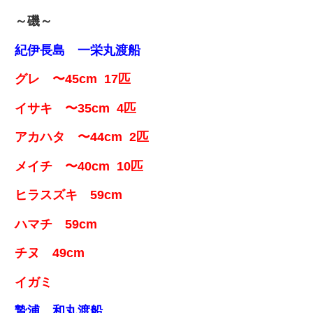
～磯～
紀伊長島 一栄丸渡船
グレ 〜45cm 17匹
イサキ 〜35cm 4匹
アカハタ 〜44cm 2匹
メイチ 〜40cm 10匹
ヒラスズキ 59cm
ハマチ 59cm
チヌ 49cm
イガミ
贄浦 和丸渡船