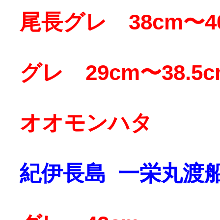
尾長グレ 38cm〜40
グレ 29cm〜38.5
オオモンハタ
紀伊長島 一栄丸渡