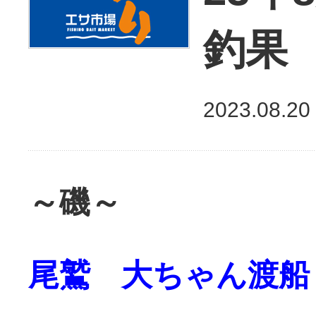
釣果
2023.08.20
～磯～
尾鷲 大ちゃん渡船