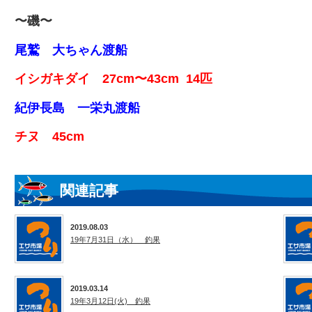
〜磯〜
尾鷲 大ちゃん渡船
イシガキダイ 27cm〜43cm 14匹
紀伊長島 一栄丸渡船
チヌ 45cm
関連記事
2019.08.03
19年7月31日（水） 釣果
2019.03.14
19年3月12日(火) 釣果