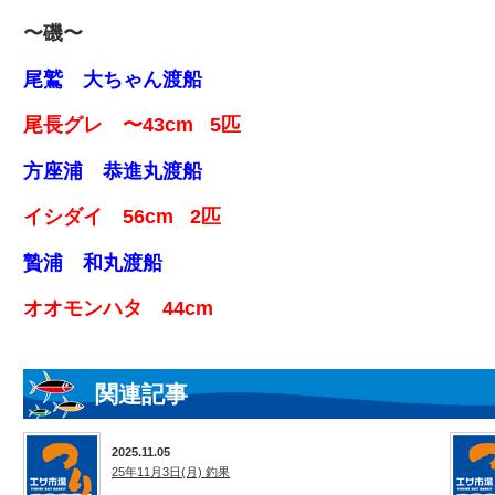
〜磯〜
尾鷲 大ちゃん渡船
尾長グレ 〜43cm 5匹
方座浦 恭進丸渡船
イシダイ 56cm 2匹
贄浦 和丸渡船
オオモンハタ 44cm
関連記事
2025.11.05
25年11月3日(月) 釣果