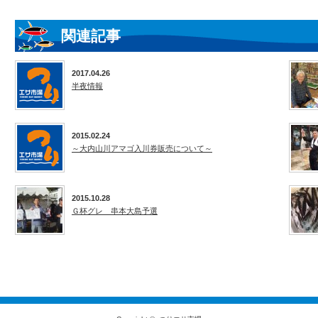
関連記事
2017.04.26
半夜情報
2015.02.24
～大内山川アマゴ入川券販売について～
2015.10.28
Ｇ杯グレ 串本大島予選