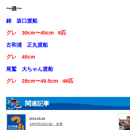
〜磯〜
錦 坂口渡船
グレ 30cm〜45cm 6匹
古和浦 正丸渡船
グレ 45cm
尾鷲 大ちゃん渡船
グレ 28cm〜49.5cm 46匹
関連記事
2014.09.28
14年9月26日(金) 釣果