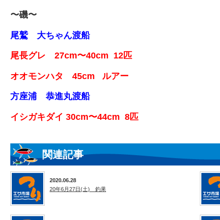
〜磯〜
尾鷲 大ちゃん渡船
尾長グレ 27cm〜40cm 12匹
オオモンハタ 45cm ルアー
方座浦 恭進丸渡船
イシガキダイ 30cm〜44cm 8匹
関連記事
2020.06.28
20年6月27日(土) 釣果