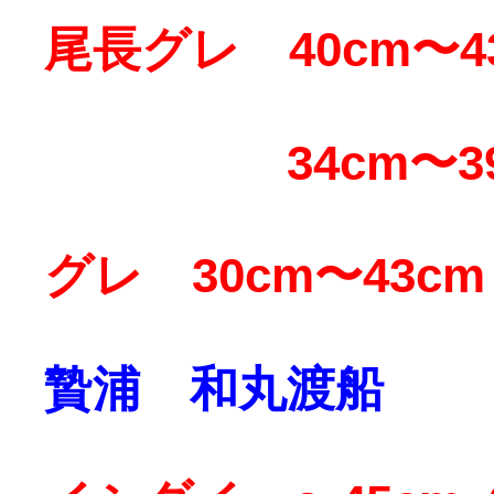
尾長グレ 40cm〜4
34cm〜39c
グレ 30cm〜43cm
贄浦 和丸渡船