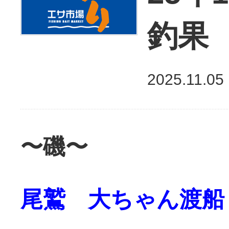
釣果
2025.11.05
〜磯〜
尾鷲 大ちゃん渡船