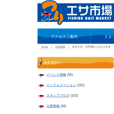
アクセスご案内
スタ
Home
大会情報
★第20回 熊野磯釣り記念大会★
カテゴリー
イベント情報
(55)
インフォメーション
(181)
スタッフブログ
(153)
入荷情報
(50)