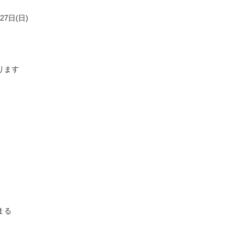
7日(日)
ります
まる