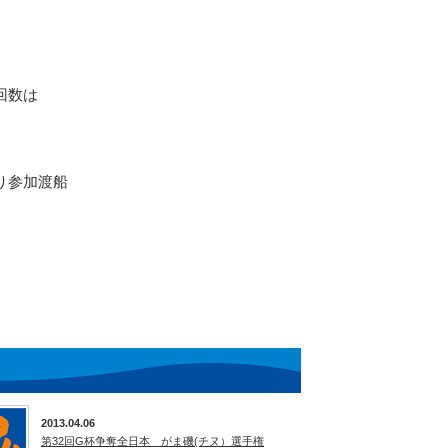
回数は
り参加渡船
2013.04.06
第32回G杯争奪全日本 がま磯(チヌ）選手権