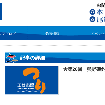
ッフブログ
釣果情報
イベン
記事の詳細
★第20回 熊野磯