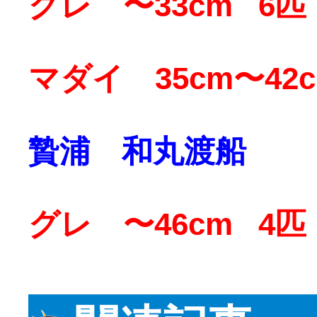
グレ 〜33cm 6匹
マダイ 35cm〜42c
贄浦 和丸渡船
グレ 〜46cm 4匹