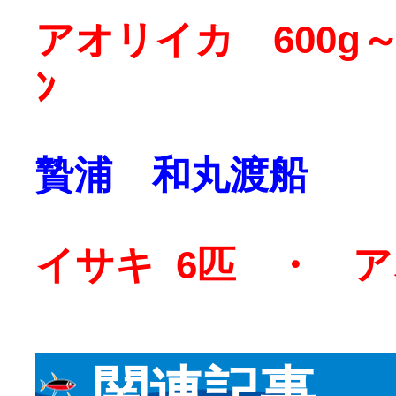
アオリイカ 600g～1
ﾝ
贄浦 和丸渡船
イサキ 6匹 ・ ア
関連記事