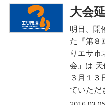
大会
明日、開
た『第８
りエサ市
会』は 
３月１３
ていただ
2016.03.0