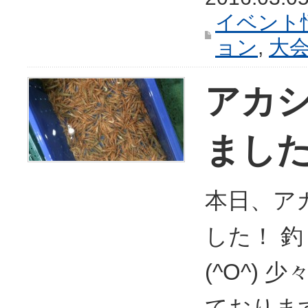
イベント
ョン
,
大
アカ
まし
本日、ア
した！ 
(^O^)
ておりま