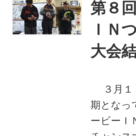
第８
ＩＮ
大会
３月１３
期となっ
ービーＩ