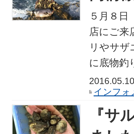
５月８日
店にご来
リやサザ
に底物釣
2016.05.1
インフォ
『サ