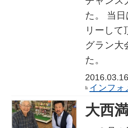
チャンス
た。 当
リーして
グラン大
た。
2016.03.1
インフォ
大西