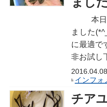
まし
本日『
ました(*^
に最適で
非お試し下
2016.04.0
インフォ
チア