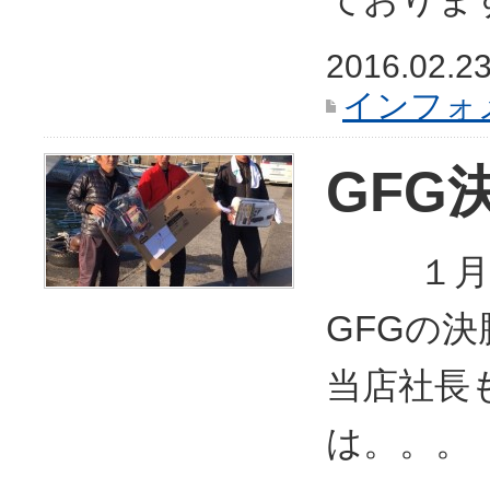
2016.02.2
インフォ
GFG
１月１
GFGの
当店社長
は。。。