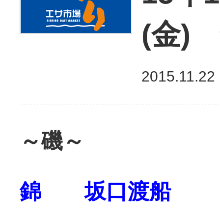
(金)
2015.11.22
～磯～
錦 坂口渡船