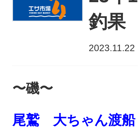
釣果
2023.11.22
〜磯〜
尾鷲 大ちゃん渡船