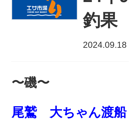
釣果
2024.09.18
〜磯〜
尾鷲 大ちゃん渡船