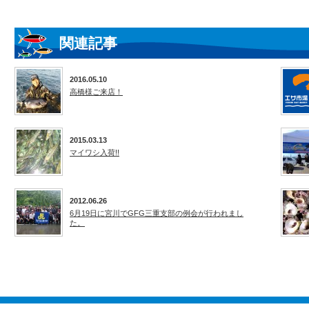
関連記事
2016.05.10
高橋様ご来店！
2015.03.13
マイワシ入荷!!
2012.06.26
6月19日に宮川でGFG三重支部の例会が行われまし
た。