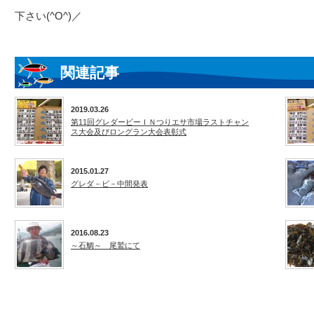
下さい(^O^)／
関連記事
2019.03.26
第11回グレダービーＩＮつりエサ市場ラストチャン
ス大会及びロングラン大会表彰式
2015.01.27
グレダ－ビ－中間発表
2016.08.23
～石鯛～ 尾鷲にて