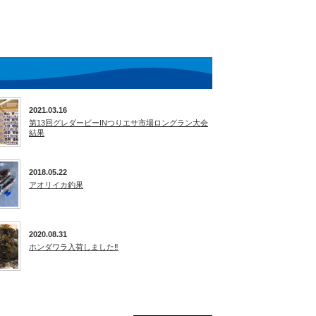
2021.03.16
第13回グレダービーINつりエサ市場ロングラン大会
結果
2018.05.22
アオリイカ釣果
2020.08.31
ホンダワラ入荷しました‼